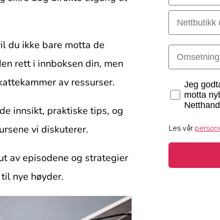
Nettbutikk u
l du ikke bare motta de 
Omsetning
 rett i innboksen din, men 
skattekammer av ressurser.
Markedsfor
Jeg godta
motta ny
Netthand
innsikt, praktiske tips, og 
ursene vi diskuterer. 
Les vår
person
 ut av episodene og strategier 
til nye høyder.