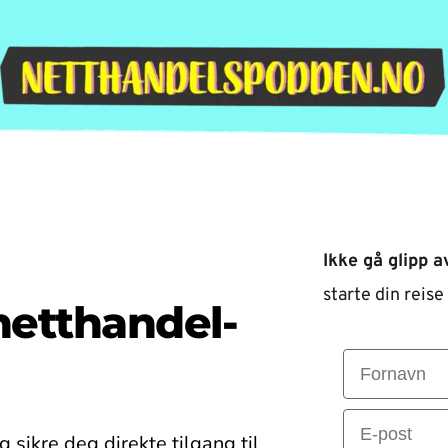
Ikke gå glipp a
starte din reise
netthandel-
Fornavn
Email
g sikre deg direkte tilgang til 