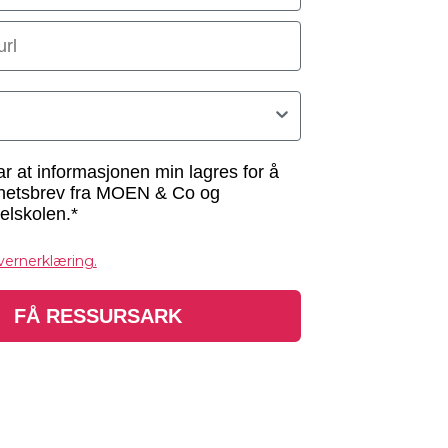
rl
ing
r at informasjonen min lagres for å
hetsbrev fra MOEN & Co og
elskolen.*
vernerklæring.
FÅ RESSURSARK